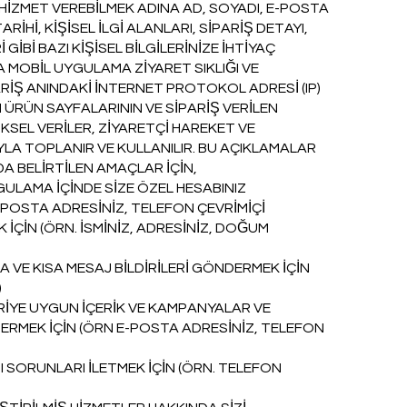
HİZMET VEREBİLMEK ADINA AD, SOYADI, E-POSTA
İHİ, KİŞİSEL İLGİ ALANLARI, SİPARİŞ DETAYI,
İBİ BAZI KİŞİSEL BİLGİLERİNİZE İHTİYAÇ
A MOBİL UYGULAMA ZİYARET SIKLIĞI VE
ARİŞ ANINDAKİ İNTERNET PROTOKOL ADRESİ (IP)
 ÜRÜN SAYFALARININ VE SİPARİŞ VERİLEN
İKSEL VERİLER, ZİYARETÇİ HAREKET VE
LA TOPLANIR VE KULLANILIR. BU AÇIKLAMALAR
DA BELİRTİLEN AMAÇLAR İÇİN,
GULAMA İÇİNDE SİZE ÖZEL HESABINIZ
E-POSTA ADRESİNİZ, TELEFON ÇEVRİMİÇİ
 İÇİN (ÖRN. İSMİNİZ, ADRESİNİZ, DOĞUM
VE KISA MESAJ BİLDİRİLERİ GÖNDERMEK İÇİN
)
RİYE UYGUN İÇERİK VE KAMPANYALAR VE
RMEK İÇİN (ÖRN E-POSTA ADRESİNİZ, TELEFON
I SORUNLARI İLETMEK İÇİN (ÖRN. TELEFON