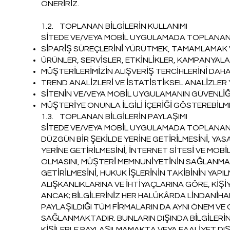
ÖNERİRİZ.
1.2. TOPLANAN BİLGİLERİN KULLANIMI
SİTEDE VE/VEYA MOBİL UYGULAMADA TOPLANAN B
SİPARİŞ SÜREÇLERİNİ YÜRÜTMEK, TAMAMLAMAK VE
ÜRÜNLER, SERVİSLER, ETKİNLİKLER, KAMPANYALA
MÜŞTERİLERİMİZİN ALIŞVERİŞ TERCİHLERİNİ DAHA
TREND ANALİZLERİ VE İSTATİSTİKSEL ANALİZLER
SİTENİN VE/VEYA MOBİL UYGULAMANIN GÜVENLİ
MÜŞTERİYE ONUNLA İLGİLİ İÇERİĞİ GÖSTEREBİLM
1.3. TOPLANAN BİLGİLERİN PAYLAŞIMI
SİTEDE VE/VEYA MOBİL UYGULAMADA TOPLANAN B
DÜZGÜN BİR ŞEKİLDE YERİNE GETİRİLMESİNİ, Y
YERİNE GETİRİLMESİNİ, İNTERNET SİTESİ VE MO
OLMASINI, MÜŞTERİ MEMNUNİYETİNİN SAĞLANMAS
GETİRİLMESİNİ, HUKUK İŞLERİNİN TAKİBİNİN YAPI
ALIŞKANLIKLARINA VE İHTİYAÇLARINA GÖRE, KİŞİ
ANCAK; BİLGİLERİNİZ HER HALÜKÂRDA LİNDANİH
PAYLAŞILDIĞI TÜM FİRMALARIN DA AYNI ÖNEM VE 
SAĞLANMAKTADIR. BUNLARIN DIŞINDA BİLGİLERİNİ
KİŞİLERLE PAYLAŞILMAMAKTA VEYA FAALİYET DIŞ