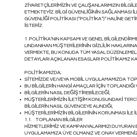
ZİYARETÇİLERİMİZİN VE ÇALIŞANLARIMIZIN BİLGİLE
ETMEKTEYİZ. BİLGİ GÜVENLİĞİNİN SAĞLANMASI İL
GÜVENLİĞİ POLİTİKASI (“POLİTİKA”)” HALİNE GET
İSTERİZ.
1. POLİTİKA’NIN KAPSAMI VE GENEL BİLGİLENDİRM
LINDANIHAN MÜŞTERİLERİNİN GİZLİLİK HAKLARIN
VERMEKTE, BU KONUDA TÜM YASAL DÜZENLEMEL
DETAYLARI AÇIKLANAN ESASLARI POLİTİKAMIZ 
POLİTİKAMIZDA;
SİTEMİZDE VE/VEYA MOBİL UYGULAMAMIZDA TOP
BU BİLGİLERİN HANGİ AMAÇLAR İÇİN TOPLANDIĞI 
BİLGİLERİN NASIL DEĞİŞTİREBİLECEĞİ,
MÜŞTERİLERİMİZİN İLETİŞİM KONUSUNDAKİ TERCİH
BİLGİLERİN NASIL GÜVENCEYE ALINDIĞI,
MÜŞTERİLERİMİZİN BİLGİLERİNİN KORUNMASI İLE 
1.1. TOPLANAN BİLGİLER
HİZMETLERİMİZ VE KAMPANYALARIMIZI DUYURAN E
UYGULAMAMIZA ÜYE OLMANIZ VE ONAY VERMENİZ