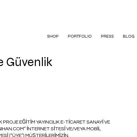
SHOP
PORTFOLIO
PRESS
BLOG
ve Güvenlik
PROJE EĞİTİM YAYINCILIK E-TİCARET SANAYİ VE
IHAN.COM” İNTERNET SİTESİ VE/VEYA MOBİL
Sİ (“ÜYE”) MÜŞTERİLERİMİZİN,