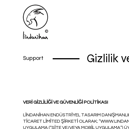
Gizlilik 
Support
VERİ GİZLİLİĞİ VE GÜVENLİĞİ POLİTİKASI
LİNDANİHAN ENDÜSTRİYEL TASARIM DANIŞMANLIK 
TİCARET LİMİTED ŞİRKETİ OLARAK; “WWW.LINDAN
UYGULAMA (“SİTE VE/VEYA MOBİL UYGULAMA”) ÜYE