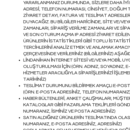
YARARLANMANIZ DURUMUNDA, SİZLERE DAHA İYİ 
ADRESİ, TELEFON NUMARASI, CİNSİYET, DOĞUM TAR
ZİYARET DETAYI, FATURA VE TESLİMAT ADRESLERİ G
DUYACAĞIZ. BU BİLGİLER HARİCİNDE, SİTE VE/VEY
ZAMANLARI, SİPARİŞ VERİLME ZAMANLARI VE SİP
VE SON OTURUM AÇMA IP ADRESİ ZİYARET EDİLEN
ÜRÜNLERİN İSTATİSTİKLERİ GİBİ TOPLU İSTATİST
TERCİHLERİNİ ANALİZ ETMEK VE ANLAMAK AMACIY
ÇERÇEVESİNDE VERİLERİNİZ (BİLGİLERİNİZ) AŞAĞI
LİNDANİHAN İNTERNET SİTESİ VE/VEYA MOBİL UY
OLUŞTURULMASI İÇİN (ÖRN. ADINIZ, SOYADINIZ, 
HİZMETLER ARACILIĞIYLA SİPARİŞLERİNİZİ İŞLEMEK
TARİHİNİZ)
TESLİMAT DURUMUNU BİLDİRMEK AMAÇLI E-POSTA 
(ÖRN. E-POSTA ADRESİNİZ, TELEFON NUMARANIZ
HABER BÜLTENLERİ, ANKET ÇALIŞMALARI, MÜŞTE
KATALOGLAR GİBİ PAZARLAMA TEKLİFLERİ GÖNDE
NUMARANIZ, İSMİNİZ VE POSTA ADRESİNİZ)
SATIN ALDIĞINIZ ÜRÜNLERİN TESLİMATINDA OLAS
NUMARANIZ, E-POSTA ADRESİNİZ, ADRESİNİZ)