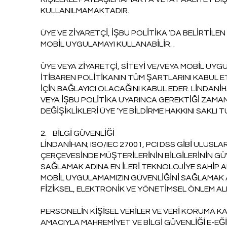
KULLANILMAMAKTADIR.
ÜYE VE ZİYARETÇİ, İŞBU POLİTİKA ’DA BELİRTİL
MOBİL UYGULAMAYI KULLANABİLİR. .
ÜYE VEYA ZİYARETÇİ, SİTEYİ VE/VEYA MOBİL UY
İTİBAREN POLİTİKANIN TÜM ŞARTLARINI KABUL E
İÇİN BAĞLAYICI OLACAĞINI KABUL EDER. LİNDAN
VEYA İŞBU POLİTİKA UYARINCA GEREKTİĞİ ZAMAN
DEĞİŞİKLİKLERİ ÜYE ’YE BİLDİRME HAKKINI SAKLI
2. BİLGİ GÜVENLİĞİ
LİNDANİHAN; ISO/IEC 27001, PCI DSS GİBİ ULUSL
ÇERÇEVESİNDE MÜŞTERİLERİNİN BİLGİLERİNİN G
SAĞLAMAK ADINA EN İLERİ TEKNOLOJİYE SAHİP 
MOBİL UYGULAMAMIZIN GÜVENLİĞİNİ SAĞLAMAK 
FİZİKSEL, ELEKTRONİK VE YÖNETİMSEL ÖNLEM ALI
PERSONELİN KİŞİSEL VERİLER VE VERİ KORUMA K
AMACIYLA MAHREMİYET VE BİLGİ GÜVENLİĞİ E-EĞİ