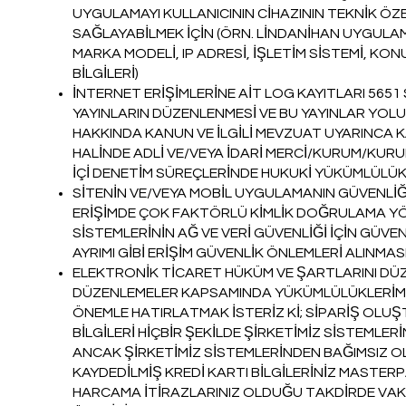
UYGULAMAYI KULLANICININ CİHAZININ TEKNİK ÖZE
SAĞLAYABİLMEK İÇİN (ÖRN. LİNDANİHAN UYGULAM
MARKA MODELİ, IP ADRESİ, İŞLETİM SİSTEMİ, KO
BİLGİLERİ)
İNTERNET ERİŞİMLERİNE AİT LOG KAYITLARI 5651
YAYINLARIN DÜZENLENMESİ VE BU YAYINLAR YOL
HAKKINDA KANUN VE İLGİLİ MEVZUAT UYARINCA K
HALİNDE ADLİ VE/VEYA İDARİ MERCİ/KURUM/KUR
İÇİ DENETİM SÜREÇLERİNDE HUKUKİ YÜKÜMLÜLÜ
SİTENİN VE/VEYA MOBİL UYGULAMANIN GÜVENLİĞİ
ERİŞİMDE ÇOK FAKTÖRLÜ KİMLİK DOĞRULAMA YÖ
SİSTEMLERİNİN AĞ VE VERİ GÜVENLİĞİ İÇİN GÜVEN
AYRIMI GİBİ ERİŞİM GÜVENLİK ÖNLEMLERİ ALINMASI
ELEKTRONİK TİCARET HÜKÜM VE ŞARTLARINI DÜ
DÜZENLEMELER KAPSAMINDA YÜKÜMLÜLÜKLERİMİZ
ÖNEMLE HATIRLATMAK İSTERİZ Kİ; SİPARİŞ OLU
BİLGİLERİ HİÇBİR ŞEKİLDE ŞİRKETİMİZ SİSTEMLE
ANCAK ŞİRKETİMİZ SİSTEMLERİNDEN BAĞIMSIZ 
KAYDEDİLMİŞ KREDİ KARTI BİLGİLERİNİZ MASTER
HARCAMA İTİRAZLARINIZ OLDUĞU TAKDİRDE VA