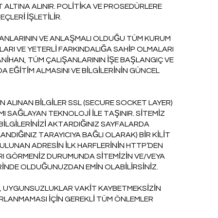
T ALTINA ALINIR. POLİTİKA VE PROSEDÜRLERE
ÇLERİ İŞLETİLİR.
IŞANLARININ VE ANLAŞMALI OLDUĞU TÜM KURUM
ARI VE YETERLİ FARKINDALIĞA SAHİP OLMALARI
ANİHAN, TÜM ÇALIŞANLARININ İŞE BAŞLANGIÇ VE
 EĞİTİM ALMASINI VE BİLGİLERİNİN GÜNCEL
 ALINAN BİLGİLER SSL (SECURE SOCKET LAYER)
I SAĞLAYAN TEKNOLOJİ İLE TAŞINIR. SİTEMİZ
İLGİLERİNİZİ AKTARDIĞINIZ SAYFALARDA
NDIĞINIZ TARAYICIYA BAĞLI OLARAK) BİR KİLİT
BULUNAN ADRESİN İLK HARFLERİNİN HTTP’DEN
I GÖRMENİZ DURUMUNDA SİTEMİZİN VE/VEYA
İNDE OLDUĞUNUZDAN EMİN OLABİLİRSİNİZ.
A, UYGUNSUZLUKLAR VAKİT KAYBETMEKSİZİN
ARLANMAMASI İÇİN GEREKLİ TÜM ÖNLEMLER