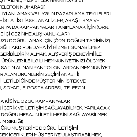
ŞTİRİLMİŞ HİZMETLER HAKKINDA SİZİ
 TELEFON NUMARASI)
A İYİ ANLAMAK VE UYGUN PAZARLAMA TEKLİFLERİ
E İSTATİSTİKSEL ANALİZLER, ARAŞTIRMA VE
R YA DA KAMPANYALAR TANIMLAMAK İÇİN (ÖRN.
E İÇİ GEZİNME ALIŞKANLIKLARI)
UZU DOĞRULAMAK İÇİN (ÖRN. DOĞUM TARİHİNİZ)
IĞI TAKDİRDE DAHA İYİ HİZMET SUNABİLMEK
GERİBİLDİRİM ALMAK, ALIŞVERİŞ DENEYİMİ İLE
Z ÜRÜNLER İLE İLGİLİ MEMNUNİYETİNİZİ ÖLÇMEK
ETİ, SATIN ALINAN PANTOLONLARDAN MEMNUNİYET
R ALAN ÜRÜNLERİN SEÇİMİ ANKETİ)
 İLETİLDİĞİNDE MÜŞTERİNİN İSTEK VE
I, SOYADI, E-POSTA ADRESİ, TELEFON
DA KİŞİYE ÖZGÜ KAMPANYALAR
İÇERİK VE İLETİŞİM SAĞLAYABİLMEK, YAPILACAK
 DOĞRU MESAJIN İLETİLMESİNİ SAĞLAYABİLMEK
IM SIKLIĞI)
RU MÜŞTERİYE DOĞRU İLETİŞİMİ
ECEK İÇERİKLERİ MÜŞTERİYE ULAŞTIRABİLMEK,