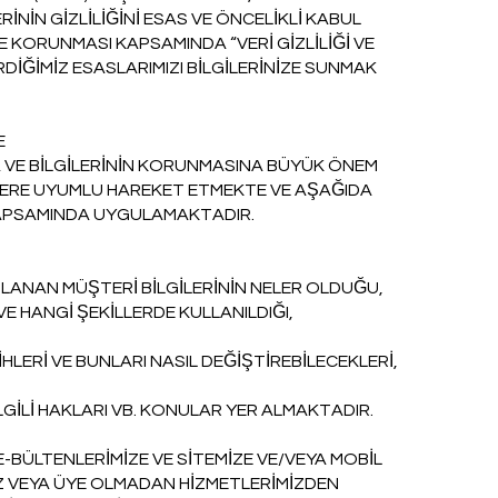
RİNİN GİZLİLİĞİNİ ESAS VE ÖNCELİKLİ KABUL
E KORUNMASI KAPSAMINDA “VERİ GİZLİLİĞİ VE
İRDİĞİMİZ ESASLARIMIZI BİLGİLERİNİZE SUNMAK
E
A VE BİLGİLERİNİN KORUNMASINA BÜYÜK ÖNEM
ERE UYUMLU HAREKET ETMEKTE VE AŞAĞIDA
KAPSAMINDA UYGULAMAKTADIR.
LANAN MÜŞTERİ BİLGİLERİNİN NELER OLDUĞU,
VE HANGİ ŞEKİLLERDE KULLANILDIĞI,
LERİ VE BUNLARI NASIL DEĞİŞTİREBİLECEKLERİ,
İLGİLİ HAKLARI VB. KONULAR YER ALMAKTADIR.
-BÜLTENLERİMİZE VE SİTEMİZE VE/VEYA MOBİL
 VEYA ÜYE OLMADAN HİZMETLERİMİZDEN