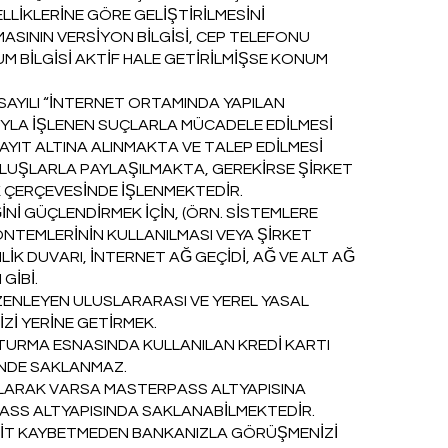
LLİKLERİNE GÖRE GELİŞTİRİLMESİNİ
ASININ VERSİYON BİLGİSİ, CEP TELEFONU
NUM BİLGİSİ AKTİF HALE GETİRİLMİŞSE KONUM
 SAYILI “İNTERNET ORTAMINDA YAPILAN
UYLA İŞLENEN SUÇLARLA MÜCADELE EDİLMESİ
AYIT ALTINA ALINMAKTA VE TALEP EDİLMESİ
ULUŞLARLA PAYLAŞILMAKTA, GEREKİRSE ŞİRKET
K ÇERÇEVESİNDE İŞLENMEKTEDİR.
Nİ GÜÇLENDİRMEK İÇİN, (ÖRN. SİSTEMLERE
NTEMLERİNİN KULLANILMASI VEYA ŞİRKET
LİK DUVARI, İNTERNET AĞ GEÇİDİ, AĞ VE ALT AĞ
 GİBİ.
ZENLEYEN ULUSLARARASI VE YEREL YASAL
İ YERİNE GETİRMEK.
ŞTURMA ESNASINDA KULLANILAN KREDİ KARTI
RİNDE SAKLANMAZ.
OLARAK VARSA MASTERPASS ALTYAPISINA
PASS ALTYAPISINDA SAKLANABİLMEKTEDİR.
KİT KAYBETMEDEN BANKANIZLA GÖRÜŞMENİZİ